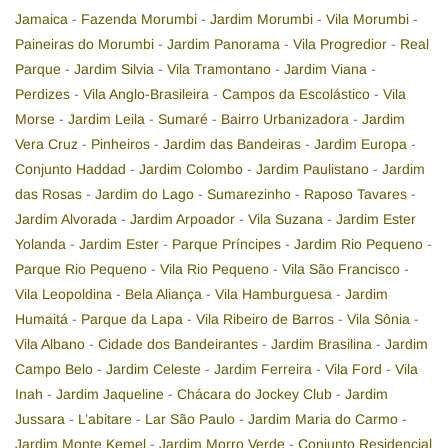
Jamaica
-
Fazenda Morumbi
-
Jardim Morumbi
-
Vila Morumbi
-
Paineiras do Morumbi
-
Jardim Panorama
-
Vila Progredior
-
Real
Parque
-
Jardim Silvia
-
Vila Tramontano
-
Jardim Viana
-
Perdizes
-
Vila Anglo-Brasileira
-
Campos da Escolástico
-
Vila
Morse
-
Jardim Leila
-
Sumaré
-
Bairro Urbanizadora
-
Jardim
Vera Cruz
-
Pinheiros
-
Jardim das Bandeiras
-
Jardim Europa
-
Conjunto Haddad
-
Jardim Colombo
-
Jardim Paulistano
-
Jardim
das Rosas
-
Jardim do Lago
-
Sumarezinho
-
Raposo Tavares
-
Jardim Alvorada
-
Jardim Arpoador
-
Vila Suzana
-
Jardim Ester
Yolanda
-
Jardim Ester
-
Parque Príncipes
-
Jardim Rio Pequeno
-
Parque Rio Pequeno
-
Vila Rio Pequeno
-
Vila São Francisco
-
Vila Leopoldina
-
Bela Aliança
-
Vila Hamburguesa
-
Jardim
Humaitá
-
Parque da Lapa
-
Vila Ribeiro de Barros
-
Vila Sônia
-
Vila Albano
-
Cidade dos Bandeirantes
-
Jardim Brasilina
-
Jardim
Campo Belo
-
Jardim Celeste
-
Jardim Ferreira
-
Vila Ford
-
Vila
Inah
-
Jardim Jaqueline
-
Chácara do Jockey Club
-
Jardim
Jussara
-
L’abitare
-
Lar São Paulo
-
Jardim Maria do Carmo
-
Jardim Monte Kemel
-
Jardim Morro Verde
-
Conjunto Residencial