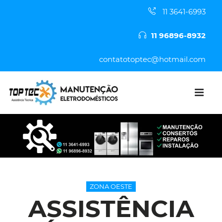
11 3641-6993
11 96896-8932
contatotoptec@hotmail.com
ZONA OESTE
ASSISTÊNCIA