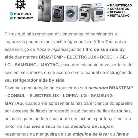
Filtros que não removem eficientemente contaminantes e
impurezas podem expor você à água nociva. A Top Tec realiza
esse serviço de
troca
e
higienização
do
filtro da sua side by
side
das marcas
BRASTEMP - ELECTROLUX - BOSCH - GE -
LG - SAMSUNG - MAYTAG
, esse procedimento deve ser feito de
seis em seis meses ou de acordo com o manual de instruções do
seu
refrigerador side by side
.
Fazemos manutenção no exaustor da sua
secadora
BRASTEMP
- CONSUL - ELECTROLUX - LOFRA- LG - SAMSUNG -
MAYTAG
, quando ela apresentar falhas da eficiência do aparelho
por excesso de fiapos enroscado e até cachos de fios de roupas,
pelos de gatos podem causar até um incêndio por forçar muito o
motor da sua
leva e seca
ou sua
secadora de roupas
.
Vazamentos na mangueira de sua
máquina de lavar
ou
lava e