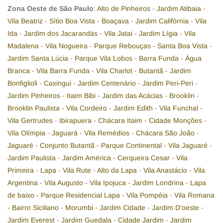
Zona Oeste de São Paulo
:
Alto de Pinheiros
-
Jardim Atibaia
-
Vila Beatriz
-
Sítio Boa Vista
-
Boaçava
-
Jardim Califórnia
-
Vila
Ida
-
Jardim dos Jacarandás
-
Vila Jatai
-
Jardim Lígia
-
Vila
Madalena
-
Vila Nogueira
-
Parque Rebouças
-
Santa Boa Vista
-
Jardim Santa Lúcia
-
Parque Vila Lobos
-
Barra Funda
-
Água
Branca
-
Vila Barra Funda
-
Vila Charlot
-
Butantã
-
Jardim
Bonfiglioli
-
Caxingui
-
Jardim Centenário
-
Jardim Peri-Peri
-
Jardim Pinheiros
-
Itaim Bibi
-
Jardim das Acácias
-
Brooklin
-
Brooklin Paulista
-
Vila Cordeiro
-
Jardim Edith
-
Vila Funchal
-
Vila Gertrudes
-
Ibirapuera
-
Chácara Itaim
-
Cidade Monções
-
Vila Olímpia
-
Jaguará
-
Vila Remédios
-
Chácara São João
-
Jaguaré
-
Conjunto Butantã
-
Parque Continental
-
Vila Jaguaré
-
Jardim Paulista
-
Jardim América
-
Cerqueira Cesar
-
Vila
Primeira
-
Lapa
-
Vila Rute
-
Alto da Lapa
-
Vila Anastácio
-
Vila
Argentina
-
Vila Augusto
-
Vila Ipojuca
-
Jardim Londrina
-
Lapa
de baixo
-
Parque Residencial Lapa
-
Vila Pompéia
-
Vila Romana
-
Bairro Siciliano
-
Morumbi
-
Jardim Cidade
-
Jardim D’oeste
-
Jardim Everest
-
Jardim Guedala
-
Cidade Jardim
-
Jardim