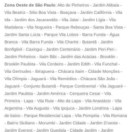
Zona Oeste de São Paulo
: Alto de Pinheiros - Jardim Atibaia -
Vila Beatriz - Sítio Boa Vista - Boaçava - Jardim Califórnia - Vila
Ida - Jardim dos Jacarandás - Vila Jatai - Jardim Lígia - Vila
Madalena - Vila Nogueira - Parque Rebouças - Santa Boa Vista -
Jardim Santa Lúcia - Parque Vila Lobos - Barra Funda - Água
Branca - Vila Barra Funda - Vila Charlot - Butantã - Jardim
Bonfiglioli - Caxingui - Jardim Centenário - Jardim Peri-Peri -
Jardim Pinheiros - Itaim Bibi - Jardim das Acácias - Brooklin -
Brooklin Paulista - Vila Cordeiro - Jardim Edith - Vila Funchal -
Vila Gertrudes - Ibirapuera - Chácara Itaim - Cidade Monções -
Vila Olímpia - Jaguará - Vila Remédios - Chácara São João -
Jaguaré - Conjunto Butantã - Parque Continental - Vila Jaguaré -
Jardim Paulista - Jardim América - Cerqueira Cesar - Vila
Primeira - Lapa - Vila Rute - Alto da Lapa - Vila Anastácio - Vila
Argentina - Vila Augusto - Vila Ipojuca - Jardim Londrina - Lapa
de baixo - Parque Residencial Lapa - Vila Pompéia - Vila Romana
- Bairro Siciliano - Morumbi - Jardim Cidade - Jardim D’oeste -
Jardim Everest - Jardim Guedala - Cidade Jardim - Jardim