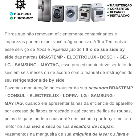
Filtros que não removem eficientemente contaminantes e
impurezas podem expor você à água nociva. A Top Tec realiza
esse serviço de
troca
e
higienização
do
filtro da sua side by
side
das marcas
BRASTEMP - ELECTROLUX - BOSCH - GE -
LG - SAMSUNG - MAYTAG
, esse procedimento deve ser feito de
seis em seis meses ou de acordo com o manual de instruções do
seu
refrigerador side by side
.
Fazemos manutenção no exaustor da sua
secadora
BRASTEMP
- CONSUL - ELECTROLUX - LOFRA- LG - SAMSUNG -
MAYTAG
, quando ela apresentar falhas da eficiência do aparelho
por excesso de fiapos enroscado e até cachos de fios de roupas,
pelos de gatos podem causar até um incêndio por forçar muito o
motor da sua
leva e seca
ou sua
secadora de roupas
.
Vazamentos na mangueira de sua
máquina de lavar
ou
lava e