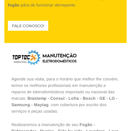
fogão
pára de funcionar derrepente.
FALE CONOSCO!
Agende sua visita, para o horário que melhor lhe convém,
temos os melhores profissionais em manutenção e
reparos de eletrodomésticos importado ou nacional das
marcas:
Brastemp
-
Consul
-
Lofra
-
Bosch
-
GE
-
LG
-
Samsung
-
Maytag
. com cobertura por escrito dos
serviços e peças usadas.
Realizaremos a manutenção de seu
Fogão
-
Refrigerador
-
Duplex
-
Side by side
-
Lavadora
-
Lava